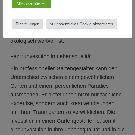
Alle akzeptieren
achtet darauf, umweltfreundliche Materialien zu
verwenden und nachhaltige Gartenpraktiken zu
fördern. Er hilft Ihnen dabei, einen Garten zu
Einstellungen
Nur essenzielles Cookie akzeptieren
gestalten, der nicht nur schön, sondern auch
ökologisch wertvoll ist.
Fazit: Investition in Lebensqualität
Ein professioneller Gartengestalter kann den
Unterschied zwischen einem gewöhnlichen
Garten und einem persönlichen Paradies
ausmachen. Er bietet Ihnen nicht nur fachliche
Expertise, sondern auch kreative Lösungen,
um Ihren Traumgarten zu verwirklichen. Die
Investition in einen Gartengestalter ist somit
eine Investition in Ihre Lebensqualität und in die