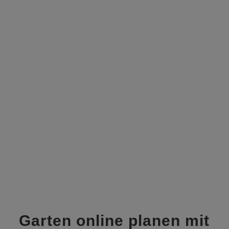
Gartenplaner starten
und kostenloses
Angebot von einem
lokalen Gartengestalter
erhalten.
Gartenplaner starten
Garten online planen mit